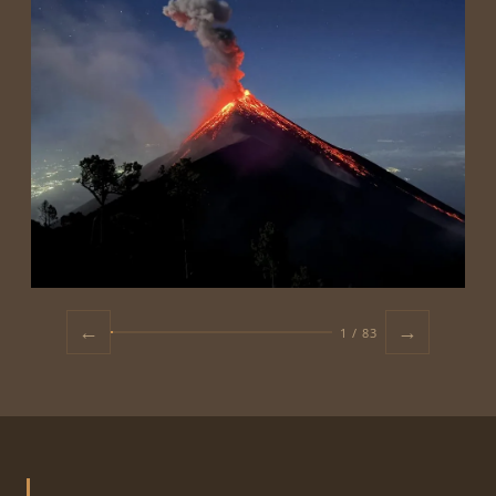
←
→
2 / 83