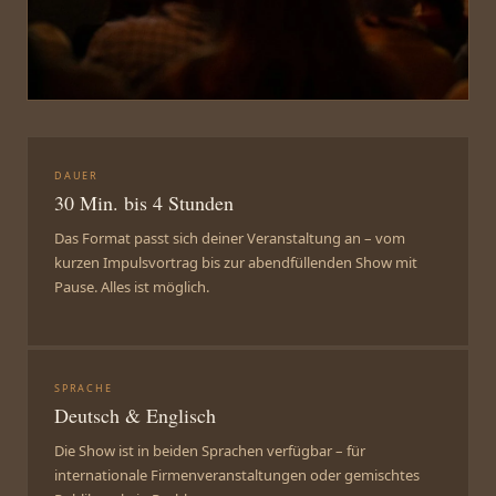
DAUER
30 Min. bis 4 Stunden
Das Format passt sich deiner Veranstaltung an – vom
kurzen Impulsvortrag bis zur abendfüllenden Show mit
Pause. Alles ist möglich.
SPRACHE
Deutsch & Englisch
Die Show ist in beiden Sprachen verfügbar – für
internationale Firmenveranstaltungen oder gemischtes